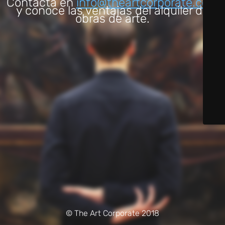
Contacta en
info@theartcorporate.com
y conoce las ventajas del alquiler de
obras de arte.
© The Art Corporate 2018