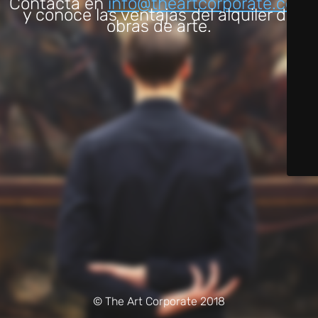
Contacta en
info@theartcorporate.com
y conoce las ventajas del alquiler de
obras de arte.
© The Art Corporate 2018