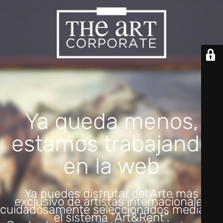
Ya queda menos,
estamos trabajando
en la web
Ya puedes disfrutar del Arte más
exclusivo de artistas internacionales
cuidadosamente seleccionados mediante
el sistema “Art&Rent”.