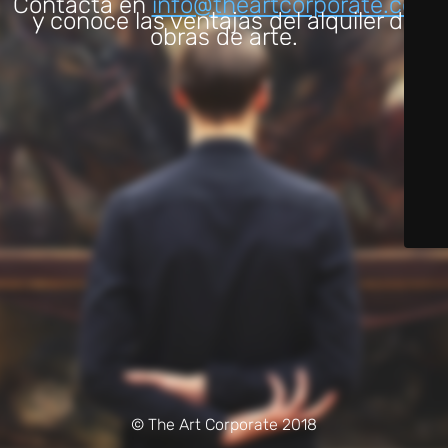
Contacta en
info@theartcorporate.com
y conoce las ventajas del alquiler de
obras de arte.
© The Art Corporate 2018