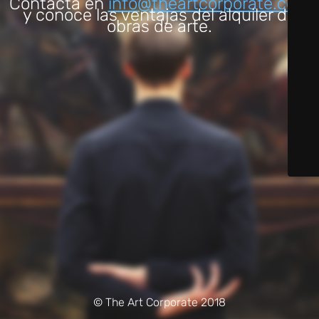
Contacta en
info@theartcorporate.com
y conoce las ventajas del alquiler de
obras de arte.
© The Art Corporate 2018